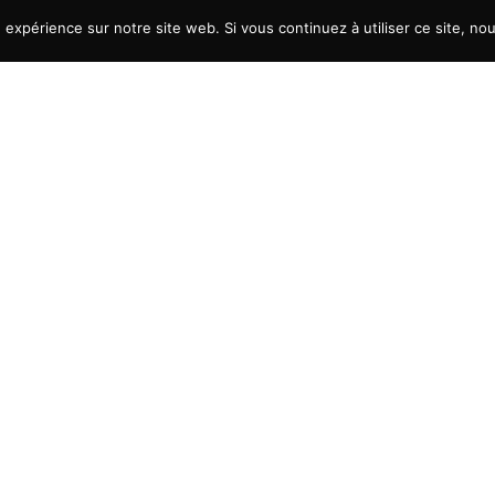
e expérience sur notre site web. Si vous continuez à utiliser ce site, n
ew window
ew window