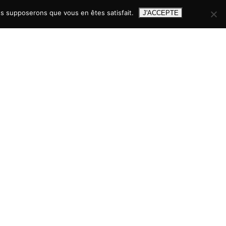
ous supposerons que vous en êtes satisfait.
J'ACCEPTE