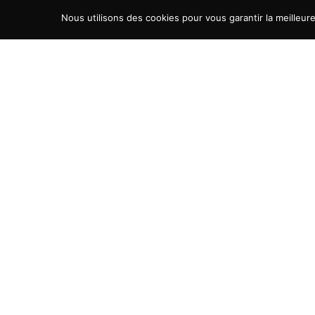
Aller au contenu
Nous utilisons des cookies pour vous garantir la meilleur
LinkedIn page opens in new window
YouTube page opens in n
Transporteur-Rentable
Faites décoller la rentabilité de votre entreprise de transport
PRÉSENTATION
LES OFFRES
L’ÉQUIPE
BLOG
CONTACT
PANIER
MON COMPTE
LinkedIn page opens in new window
YouTube page opens in n