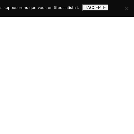
ous supposerons que vous en êtes satisfait.
J'ACCEPTE