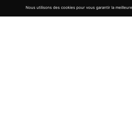
Aller au contenu
Nous utilisons des cookies pour vous garantir la meilleur
LinkedIn page opens in new window
YouTube page opens in n
Transporteur-Rentable
Faites décoller la rentabilité de votre entreprise de transport
PRÉSENTATION
LES OFFRES