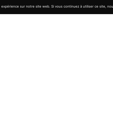
e expérience sur notre site web. Si vous continuez à utiliser ce site, n
ew window